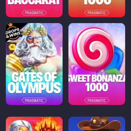
Gates of
Sweet
Olympus
Bonanza
Играть
Играть