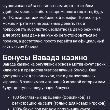
Функционал сайта позволит вам играть в любом
удобном месте с любого современного гаджета, будь
то ПК, планшет или мобильный телефон. Во все игры
можно играть как на реальные деньги, так и
попробовать абсолютно бесплатно (в демо режиме).
Для этого вам даже не нужно регистрироваться на
проекте, а достаточно просто перейти на официальный
сайт казино Вавада.
Бонусы Вавада казино
Вавада казино на регулярной основе мотивирует своих
клиентов и предоставляет различные бонусы. Они
доступны как для новичков, так и для постоянных
игроков. В зависимости от вашей игровой истории вам
будут доступны следующие бонусы:
100 бесплатных вращений (фриспинов) за
регистрацию на сайте (только для новых игроков);
100% бонус при первом пополнении счета