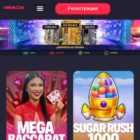
Регистрация
Mega
Sugar Rush
Baccarat
1000
Играть
Играть