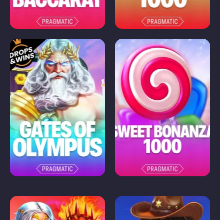
Gates of
Sweet
Olympus
Bonanza
Играть
Играть